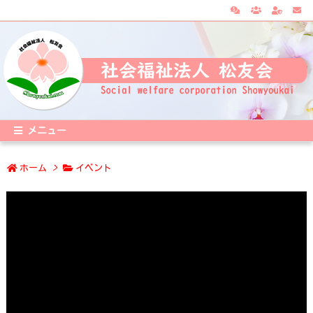
メニュー
ホーム
>
イベント
動
画
プ
レ
ー
ヤ